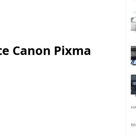
ote Canon Pixma
HA
RE